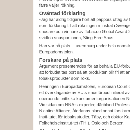
färre väljer rökning.
Oväntad förklaring
-Jag har aldrig tidigare hört att pappors uttag av
som förklaring till att rökningen minskat i Sveri
snusare och vinnare av Tobacco Global Award 20
svidfria snusportionen, Sting Free Snus.
Han var på plats i Luxemburg under hela domstol
Europadomstolen.
Forskare på plats
Argument presenterades för att behålla EU-förb
att förbudet tas bort så att produkten blir fri att 
tobaksprodukter som röks.
Hearingen i Europadomstolen, European Court o
ett överklagande av EU:s snusförbud initierat 
oberoende brittiska konsumentorganisationen N
Vid sidan om NNA:s experter, däribland Profes
Nicotine Alliance, återfanns bland annat forska
Insti-tutet för tobaksstudier, Täby, och doktor Ka
Folkehelseinstitut-tet (FHI), Oslo och Bergen.