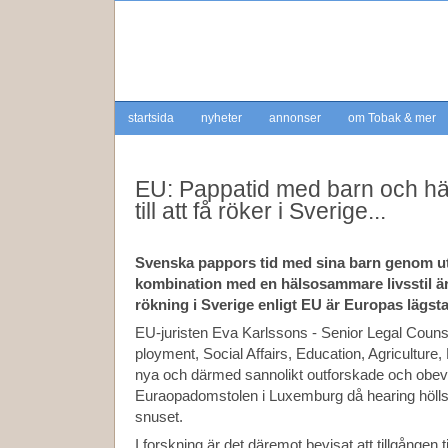
startsida
nyheter
annonser
om Tobak & mer
EU: Pappatid med barn och hälso
till att få röker i Sverige...
Svenska pappors tid med sina barn genom utt
kombination med en hälsosammare livsstil är 
rökning i Sverige enligt EU är Europas lägsta
EU-juristen Eva Karlssons - Senior Legal Counse
ployment, Social Affairs, Education, Agriculture,
nya och därmed sannolikt outforskade och obev
Euraopadomstolen i Luxemburg då hearing hölls
snuset.
I forskning är det däremot bevisat att tillgången t