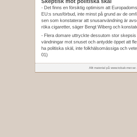
Skeptisk mot politiska skäl
- Det finns en försiktig optimism att Europadoms
EU:s snusförbud, inte minst på grund av de omf
sen som konstaterar att snusanvändning är avse
röka cigaretter, säger Bengt Wiberg och konstater
- Flera domare uttryckte dessutom stor skepsis f
vändningar mot snuset och antydde öppet att fler
ha politiska skäl, inte folkhälsomässiga och ve
01)
Allt material på www.tobak-mer.se